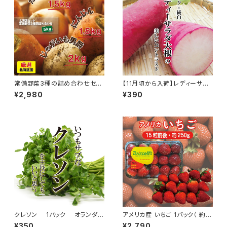
常備野菜3種の詰め合わせセッ
【11月頃から入荷】レディーサラ
ト ♪ じゃがいも、人参、玉葱♪
ダ大根 1本
¥2,980
¥390
クレソン 1パック オランダカ
アメリカ産 いちご 1パック（ 約2
ラシ 野菜鍋 おしゃれ サラダ
50g・15粒前後）【USAイチゴ フ
¥350
¥2,790