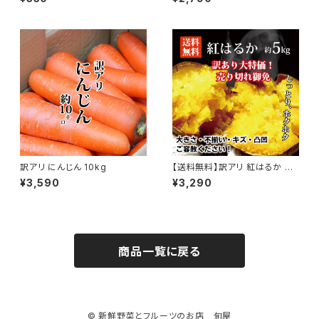
レッシュ 生 ストロベリー ケーキ
作り】
訳アリ にんじん 10kg
【送料無料】訳アリ 紅はるか 約
5kg
¥3,590
¥3,290
商品一覧に戻る
© 新鮮野菜とフルーツのお店 旬屋