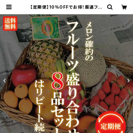
【定期便】10％OFFでお得！厳選フル
ーツ盛り合わせ 8品 ご自宅用【メロ
ン 確約】 4回分 | 新鮮野菜とフル
ーツのお店 旬屋