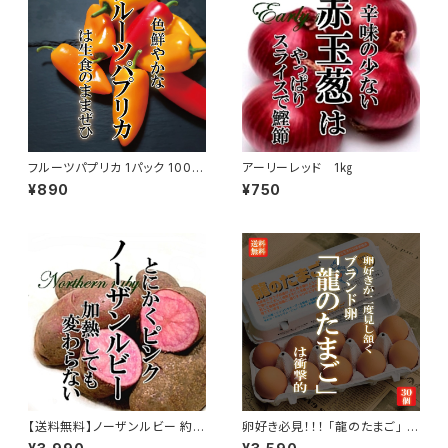
フルーツパプリカ 1パック 100g
アーリーレッド 1㎏
前後
¥890
¥750
【送料無料】ノーザンルビー 約2
卵好き必見！！！ 「龍のたまご」 国
kg
産ブランド鶏卵（10個入り×3パ