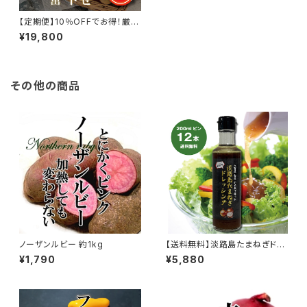
【定期便】10％OFFでお得！厳選
フルーツ盛り合わせ 8品 ご自
¥19,800
宅用【メロン 確約】 4回分
その他の商品
ノーザンルビー 約1kg
【送料無料】淡路島たまねぎドレ
ッシング 200ml 12本
¥1,790
¥5,880