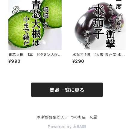
のし 出産内祝い 結婚内祝い お
返し 香典返し 粗供養 回忌法要
法事 快気祝い ご挨拶 メッセー
ジカード】
青芯大根 1本 ビタミン大根
水なす 1個 【大阪 泉州産 水茄
サラダ インスタ映え
子 水ナス】
¥990
¥290
商品一覧に戻る
© 新鮮野菜とフルーツのお店 旬屋
Powered by