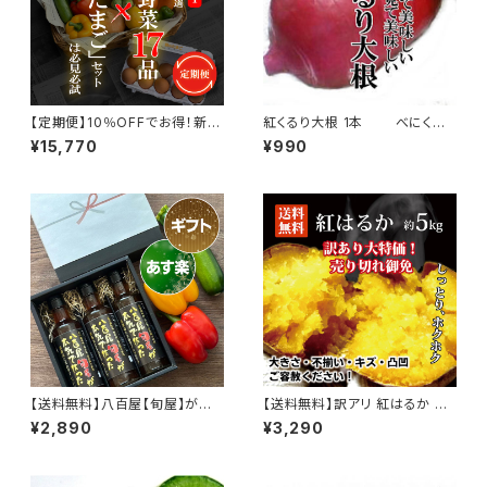
【定期便】10％OFFでお得！新鮮
紅くるり大根 1本 べにくる
野菜 おまかせ17品＆龍のたま
り 赤い大根 鮮やか インスタ映
¥15,770
¥990
ごセット 4回分
え
【送料無料】八百屋【旬屋】が本
【送料無料】訳アリ 紅はるか 約
気で作った淡路島たまねぎドレ
5kg
¥2,890
¥3,290
ッシング（３本入）ギフトボックス
セット【無添加 淡路島玉ねぎ 玉
葱 お歳暮 内祝い ギフト 詰め合
わせ 調味料 ギフトセット 熨斗