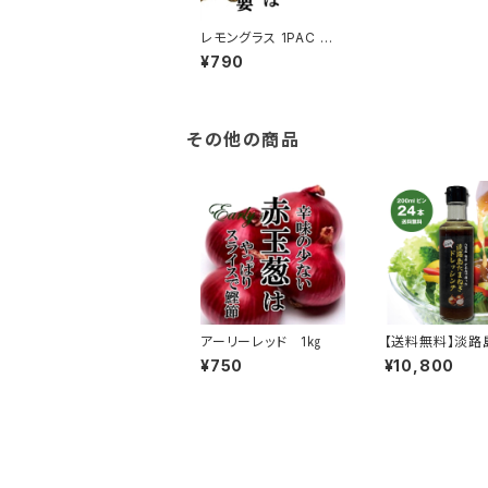
レモングラス 1PAC ハ
ーブ
¥790
その他の商品
アーリーレッド 1㎏
【送料無料】淡路
ねぎドレッシング 
¥750
¥10,800
ml 24本