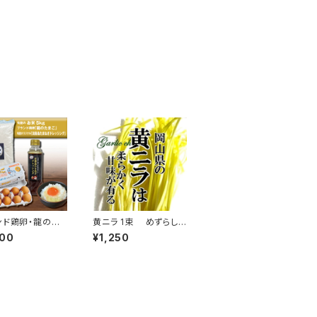
ンド鶏卵・龍のた
黄ニラ 1束 めずらしい
0個）」・「米（5k
野菜 高級食材
500
¥1,250
・「淡路島たまねぎ
ング（380ml）」