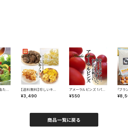
島たま
【送料無料】珍しいキノ
アメーラルビンズ 1パッ
「ブラ
200
コセット5品セット
ク 70g ミニトマト
まご（1
¥3,490
¥550
¥8,
高糖度 フルーツトマト
g）」
お土産 お取り寄せ 珍し
ドレッシ
い野菜
セット
商品一覧に戻る