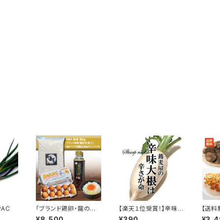
AC
「ブランド鶏卵・龍のた
【楽天１位受賞！】辛味大
【送料
まご（10個）」・「米（5k
根 1本 約250g前後
コセッ
¥8,500
¥390
¥3,