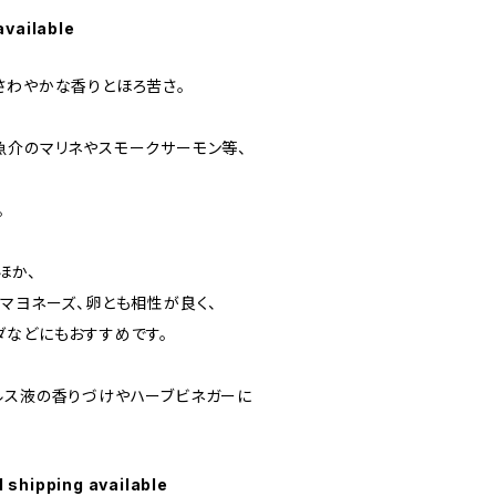
available
さわやかな香りとほろ苦さ。
魚介のマリネやスモークサーモン等、
。
ほか、
マヨネーズ、卵とも相性が良く、
ダなどにもおすすめです。
ルス液の香りづけやハーブビネガーに
l shipping available