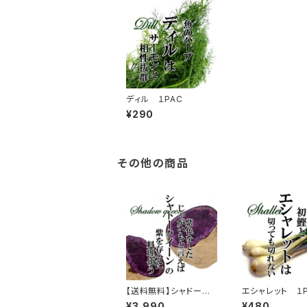
ディル １PAC
¥290
その他の商品
【送料無料】シャドーク
エシャレット １P
イーン 約2kg
¥3,990
¥480