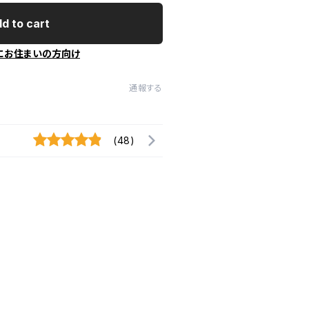
d to cart
にお住まいの方向け
通報する
(48)