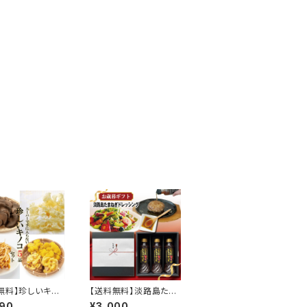
無料】珍しいキノ
【送料無料】淡路島たま
ト5品セット
ねぎドレッシングギフト
490
¥3,000