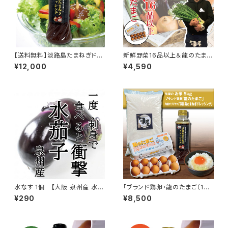
【送料無料】淡路島たまねぎドレ
新鮮野菜16品以上＆龍のたまご
ッシング 380ml 20本
【常温配送送料無料】【冷蔵便ご
¥12,000
¥4,590
希望の場合は別途330円頂戴
いたします。冷蔵便ご希望の旨を
備考欄にご入力ください。】
水なす 1個 【大阪 泉州産 水茄
「ブランド鶏卵・龍のたまご（10
子 水ナス】
個）」・「米（5kg）」・「淡路島たま
¥290
¥8,500
ねぎドレッシング（380ml）」セッ
ト