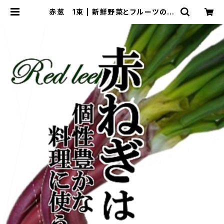
赤葱 1束 | 新鮮野菜とフルーツのお
店 旬屋