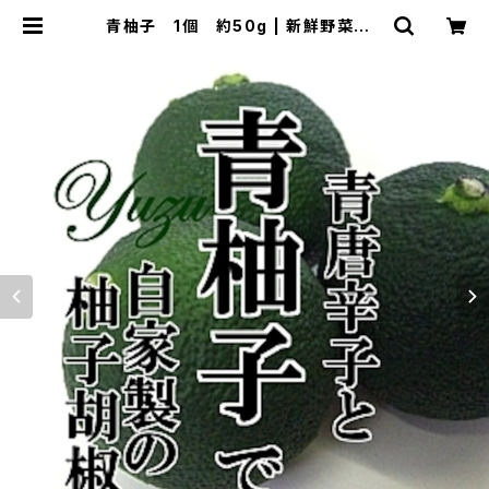
青柚子 1個 約50g | 新鮮野菜とフ
ルーツのお店 旬屋