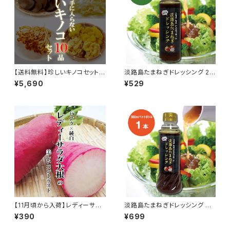
【送料無料】珍しいキノコセット1
淡路島たまねぎドレッシング 20
0品セット
0ml 1本
¥5,690
¥529
【11月頃から入荷】レディーサラ
淡路島たまねぎドレッシング 38
ダ大根 1本
0ml 1本
¥390
¥699