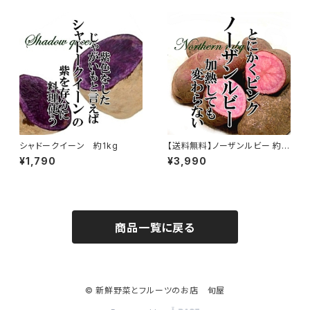
シャドークイーン 約1kg
【送料無料】ノーザンルビー 約2
kg
¥1,790
¥3,990
商品一覧に戻る
© 新鮮野菜とフルーツのお店 旬屋